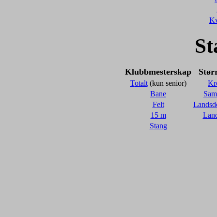
Kv
St
Klubbmesterskap
Stør
T
otalt
(kun senior)
Kr
Bane
Sam
F
elt
Landsde
15 m
Land
S
tang