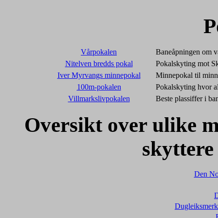
P
Vårpokalen
Baneåpningen om v
Nitelven bredds pokal
Pokalskyting mot S
Iver Myrvangs minnepokal
Minnepokal til min
100m-pokalen
Pokalskyting hvor a
Villmarkslivpokalen
Beste plassiffer i b
Oversikt over ulike 
skytter
Den Nor
D
Dugleiksmerke