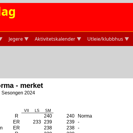
lag
Jegere
Aktivitetskalender
Utleie/klubbhus