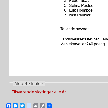
Aktuelle lenker
Tilsvarende skytinger alle år
Facebook
Messenger
Twitter
instagram
Email
Copy
Share