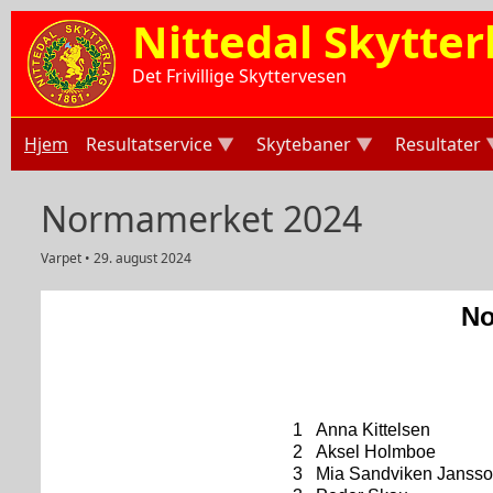
Hopp til hovedinnhold
Nittedal Skytter
Det Frivillige Skyttervesen
Hjem
Resultatservice
Skytebaner
Resultater
Normamerket 2024
Varpet • 29. august 2024