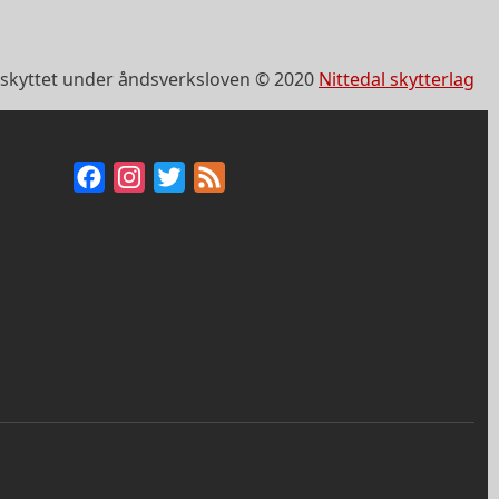
skyttet under åndsverksloven © 2020
Nittedal skytterlag
Facebook
Instagram
Twitter
Feed