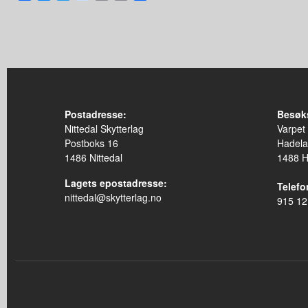
Link
Postadresse:
Besøk
Nittedal Skytterlag
Varpet
Postboks 16
Hadela
1486 Nittedal
1488 
Lagets epostadresse:
Telefon
nittedal@skytterlag.no
915 12