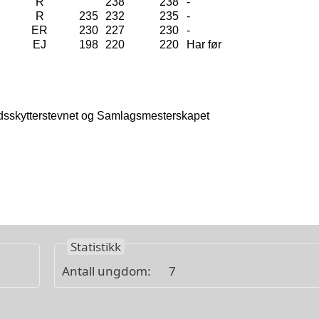
Statistikk
Antall ungdom:
7