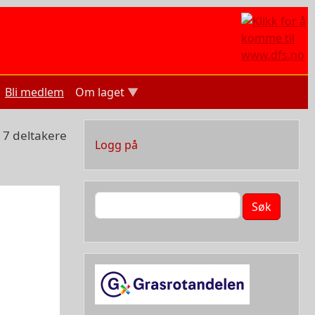
Bli medlem
Om laget
7 deltakere
User account menu
Logg på
Søk