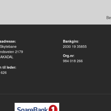
Be
sadresse:
Bankgiro
:
 Skytebane
2030 19 35855
ndsveien 2179
Org.nr
:
HAKADAL
984 018 266
 til leder:
 626