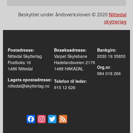
Beskyttet under åndsverksloven © 2020
Nittedal
skytterlag
Postadresse:
Besøksadresse:
Bankgiro
:
Nittedal Skytterlag
Varpet Skytebane
2030 19 35855
Postboks 16
Hadelandsveien 2179
Org.nr
:
1486 Nittedal
1488 HAKADAL
984 018 266
Lagets epostadresse:
Telefon til leder:
nittedal@skytterlag.no
915 12 626
Facebook
Instagram
Twitter
Feed