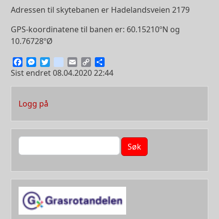
Adressen til skytebanen er Hadelandsveien 2179
GPS-koordinatene til banen er: 60.15210ºN og
10.76728ºØ
Facebook
Messenger
Twitter
instagram
Email
Copy
Share
Link
Sist endret
08.04.2020 22:44
User account menu
Logg på
Søk