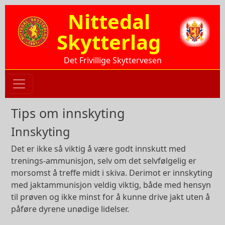
Hopp til hovedinnhold
Nittedal
Skytterlag
Det Frivillige Skyttervesen
Tips om innskyting
Innskyting
Det er ikke så viktig å være godt innskutt med
trenings-ammunisjon, selv om det selvfølgelig er
morsomst å treffe midt i skiva. Derimot er innskyting
med jaktammunisjon veldig viktig, både med hensyn
til prøven og ikke minst for å kunne drive jakt uten å
påføre dyrene unødige lidelser.