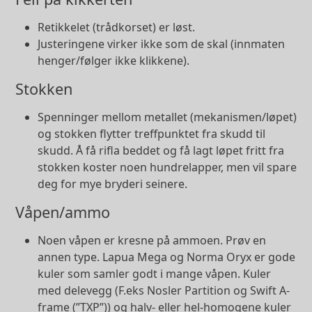
Retikkelet (trådkorset) er løst.
Justeringene virker ikke som de skal (innmaten
henger/følger ikke klikkene).
Stokken
Spenninger mellom metallet (mekanismen/løpet)
og stokken flytter treffpunktet fra skudd til
skudd. Å få rifla beddet og få lagt løpet fritt fra
stokken koster noen hundrelapper, men vil spare
deg for mye bryderi seinere.
Våpen/ammo
Noen våpen er kresne på ammoen. Prøv en
annen type. Lapua Mega og Norma Oryx er gode
kuler som samler godt i mange våpen. Kuler
med delevegg (F.eks Nosler Partition og Swift A-
frame (”TXP”)) og halv- eller hel-homogene kuler