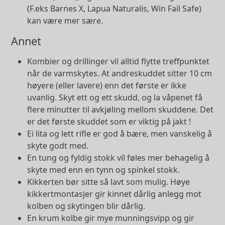
(F.eks Barnes X, Lapua Naturalis, Win Fail Safe)
kan være mer sære.
Annet
Kombier og drillinger vil alltid flytte treffpunktet
når de varmskytes. At andreskuddet sitter 10 cm
høyere (eller lavere) enn det første er ikke
uvanlig. Skyt ett og ett skudd, og la våpenet få
flere minutter til avkjøling mellom skuddene. Det
er det første skuddet som er viktig på jakt !
Ei lita og lett rifle er god å bære, men vanskelig å
skyte godt med.
En tung og fyldig stokk vil føles mer behagelig å
skyte med enn en tynn og spinkel stokk.
Kikkerten bør sitte så lavt som mulig. Høye
kikkertmontasjer gir kinnet dårlig anlegg mot
kolben og skytingen blir dårlig.
En krum kolbe gir mye munningsvipp og gir