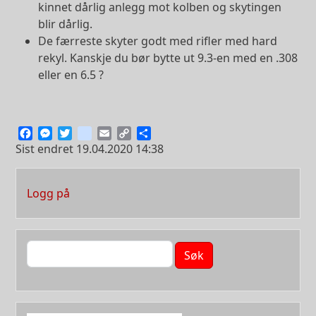
kinnet dårlig anlegg mot kolben og skytingen
blir dårlig.
De færreste skyter godt med rifler med hard
rekyl. Kanskje du bør bytte ut 9.3-en med en .308
eller en 6.5 ?
Facebook
Messenger
Twitter
instagram
Email
Copy
Share
Link
Sist endret
19.04.2020 14:38
User account menu
Logg på
Søk