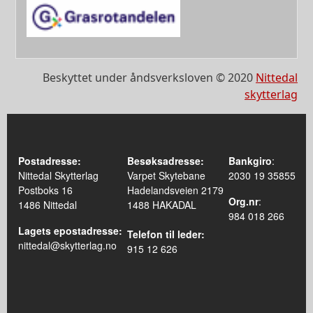
Beskyttet under åndsverksloven © 2020
Nittedal
skytterlag
Postadresse:
Besøksadresse:
Bankgiro
:
Nittedal Skytterlag
Varpet Skytebane
2030 19 35855
Postboks 16
Hadelandsveien 2179
Org.nr
:
1486 Nittedal
1488 HAKADAL
984 018 266
Lagets epostadresse:
Telefon til leder:
nittedal@skytterlag.no
915 12 626