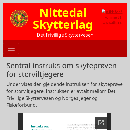
Hopp til hovedinnhold
Nittedal
Skytterlag
Det Frivillige Skyttervesen
Sentral instruks om skyteprøven
for storviltjegere
Under vises den gjeldende instruksen for skyteprøve
for storviltjegere. Instruksen er avtalt mellom Det
Frivillige Skyttervesen og Norges Jeger og
Fiskeforbund.