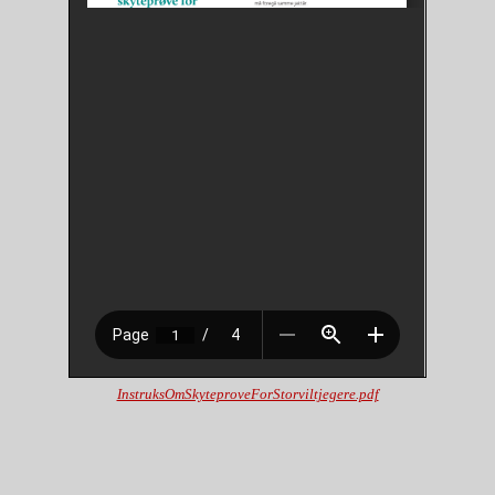
InstruksOmSkyteproveForStorviltjegere.pdf